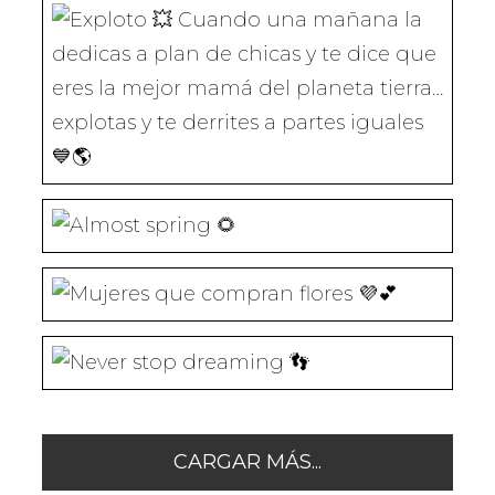
N
A
A
A
A
Cuando una mañana la dedicas a plan
U
N
N
N
N
E
U
U
U
U
V
E
E
E
E
A
V
V
V
V
)
A
A
A
A
)
)
)
)
CARGAR MÁS...