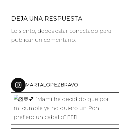
R
R
R
R
R
T
T
T
T
T
I
I
I
I
I
R
R
R
R
R
DEJA UNA RESPUESTA
E
E
E
E
E
N
N
N
N
N
T
F
T
L
W
Lo siento, debes estar
conectado
para
W
A
E
I
H
I
C
L
N
A
T
E
E
K
T
publicar un comentario.
T
B
G
E
S
E
O
R
D
A
R
O
A
I
P
(
K
M
N
P
S
(
(
(
(
E
S
S
S
S
A
E
E
E
E
B
A
A
A
A
R
B
B
B
B
E
R
R
R
R
E
E
E
E
E
MARTALOPEZBRAVO
N
E
E
E
E
U
N
N
N
N
N
U
U
U
U
A
N
N
N
N
V
A
A
A
A
E
V
V
V
V
“Mami he decidido que por mi cumple
N
E
E
E
E
T
N
N
N
N
A
T
T
T
T
N
A
A
A
A
A
N
N
N
N