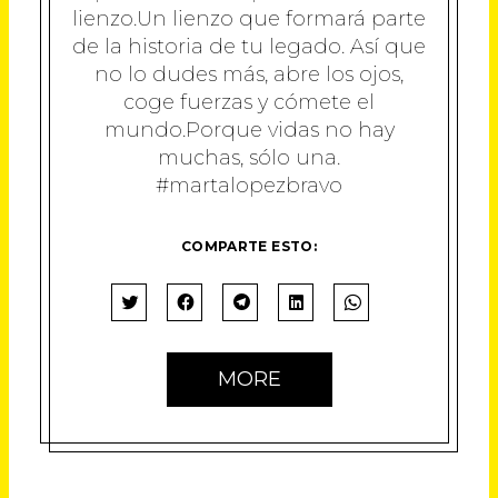
lienzo.Un lienzo que formará parte
de la historia de tu legado. Así que
no lo dudes más, abre los ojos,
coge fuerzas y cómete el
mundo.Porque vidas no hay
muchas, sólo una.
#martalopezbravo
COMPARTE ESTO:
H
H
H
H
H
A
A
A
A
A
Z
Z
Z
Z
Z
C
C
C
C
C
MORE
L
L
L
L
L
I
I
I
I
I
C
C
C
C
C
P
P
P
P
P
A
A
A
A
A
R
R
R
R
R
A
A
A
A
A
C
C
C
C
C