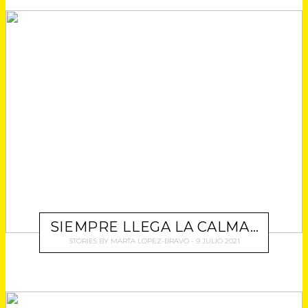
O
O
O
O
O
M
M
M
M
M
P
P
P
P
P
A
A
A
A
A
R
R
R
R
R
T
T
T
T
T
I
I
I
I
I
R
R
R
R
R
E
E
E
E
E
N
N
N
N
N
T
F
T
L
W
W
A
E
I
H
I
C
L
N
A
T
E
E
K
T
T
B
G
E
S
E
O
R
D
A
R
O
A
I
P
(
K
M
N
P
S
(
(
(
(
E
S
S
S
S
A
E
E
E
E
B
A
A
A
A
R
B
B
B
B
SIEMPRE LLEGA LA CALMA…
E
R
R
R
R
E
E
E
E
E
STORIES
BY
MARTA LOPEZ-BRAVO
9 JULIO 2021
N
E
E
E
E
U
N
N
N
N
N
U
U
U
U
A
N
N
N
N
V
A
A
A
A
E
V
V
V
V
N
E
E
E
E