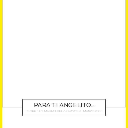
T
N
N
N
N
A
T
T
T
T
N
A
A
A
A
A
N
N
N
N
N
A
A
A
A
U
N
N
N
N
E
U
U
U
U
V
E
E
E
E
A
V
V
V
V
)
A
A
A
A
)
)
)
)
PARA TI ANGELITO…
STORIES
BY
MARTA LOPEZ-BRAVO
21 MARZO 2021