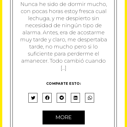
Nunca he sido de dormir mucho,
con pocas horas estoy fresca cual
lechuga, y me despierto sin
necesidad de ningún tipo de
alarma. Antes, era de acostarme
muy tarde y claro, me despertaba
tarde, no mucho pero si lo
suficiente para perderme el
amanecer. Todo cambió cuando
[…]
COMPARTE ESTO:
H
H
H
H
H
A
A
A
A
A
Z
Z
Z
Z
Z
C
C
C
C
C
MORE
L
L
L
L
L
I
I
I
I
I
C
C
C
C
C