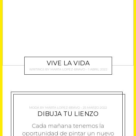
N
U
U
U
U
A
N
N
N
N
V
A
A
A
A
E
V
V
V
V
N
E
E
E
E
T
N
N
N
N
A
T
T
T
T
N
A
A
A
A
A
N
N
N
N
N
A
A
A
A
U
N
N
N
N
E
U
U
U
U
V
E
E
E
E
A
V
V
V
V
VIVE LA VIDA
)
A
A
A
A
)
)
)
)
WRITINGS
BY
MARTA LOPEZ-BRAVO
1 ABRIL 2022
MODA
BY
MARTA LOPEZ-BRAVO
25 MARZO 2022
DIBUJA TU LIENZO
Cada mañana tenemos la
oportunidad de pintar un nuevo