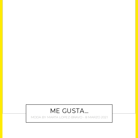
ME GUSTA…
MODA
BY
MARTA LOPEZ-BRAVO
8 MARZO 2021