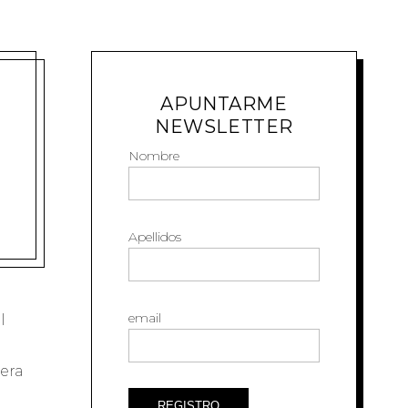
APUNTARME
NEWSLETTER
Nombre
Apellidos
email
l
era