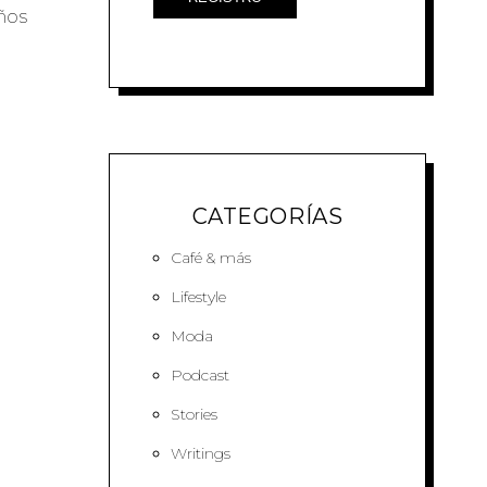
ños
CATEGORÍAS
Café & más
Lifestyle
Moda
Podcast
Stories
Writings