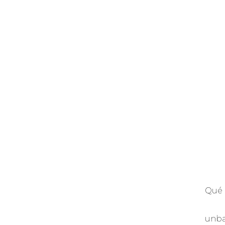
Qué 
unb