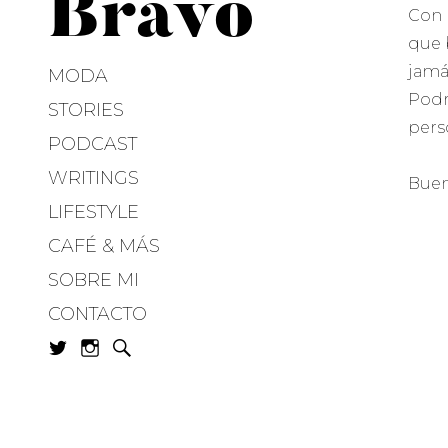
Bravo
Con 
que 
jamá
MODA
Podr
STORIES
pers
PODCAST
WRITINGS
Buen
LIFESTYLE
CAFÉ & MÁS
SOBRE MI
CONTACTO