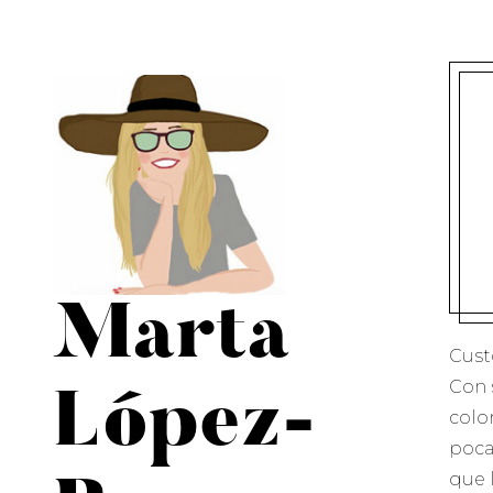
Marta
Cust
Con 
López-
colo
poca
que 