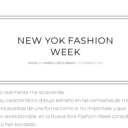
NEW YOK FASHION
WEEK
MODA
BY
MARTA LOPEZ-BRAVO
16 FEBRERO 2011
o realmente me sorprende.
su característico dibujo extraño en las camisetas de mi
res puestas de una forma como si no importase y que
s veces ponible, en la Nueva York Fashion Week consid
lo han bordado.