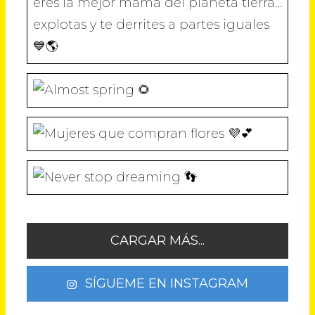
A
V
V
V
V
)
A
A
A
A
)
)
)
)
CARGAR MÁS...
SÍGUEME EN INSTAGRAM