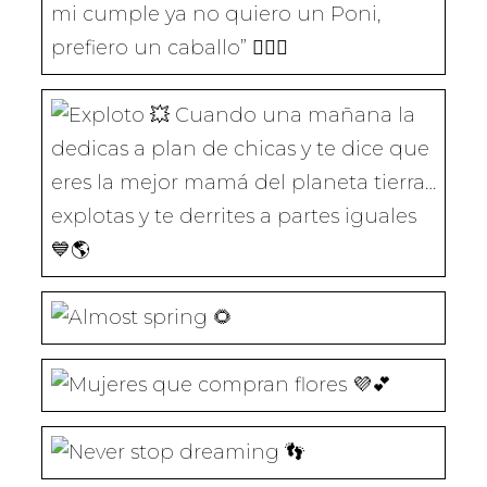
A
N
N
N
N
“Mami he decidido que por mi cumple
V
A
A
A
A
E
V
V
V
V
N
E
E
E
E
T
N
N
N
N
A
T
T
T
T
N
A
A
A
A
A
N
N
N
N
Cuando una mañana la dedicas a plan
N
A
A
A
A
U
N
N
N
N
E
U
U
U
U
V
E
E
E
E
A
V
V
V
V
)
A
A
A
A
)
)
)
)