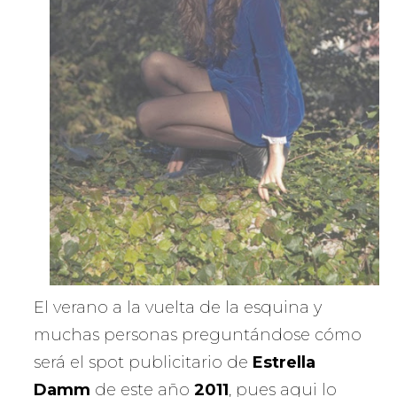
El verano a la vuelta de la esquina y
muchas personas preguntándose cómo
será el spot publicitario de
Estrella
Damm
de este año
2011
, pues aqui lo