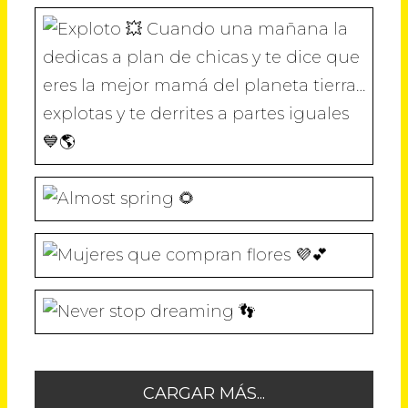
A
N
N
N
N
N
A
A
A
A
Cuando una mañana la dedicas a plan
U
N
N
N
N
E
U
U
U
U
V
E
E
E
E
A
V
V
V
V
)
A
A
A
A
)
)
)
)
CARGAR MÁS...