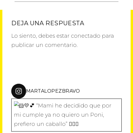
A
A
A
A
A
R
R
R
R
R
T
T
T
T
T
I
I
I
I
I
R
R
R
R
R
DEJA UNA RESPUESTA
E
E
E
E
E
N
N
N
N
N
T
F
T
L
W
Lo siento, debes estar
conectado
para
W
A
E
I
H
I
C
L
N
A
T
E
E
K
T
publicar un comentario.
T
B
G
E
S
E
O
R
D
A
R
O
A
I
P
(
K
M
N
P
S
(
(
(
(
E
S
S
S
S
A
E
E
E
E
B
A
A
A
A
R
B
B
B
B
E
R
R
R
R
E
E
E
E
E
MARTALOPEZBRAVO
N
E
E
E
E
U
N
N
N
N
N
U
U
U
U
A
N
N
N
N
V
A
A
A
A
E
V
V
V
V
“Mami he decidido que por mi cumple
N
E
E
E
E
T
N
N
N
N
A
T
T
T
T
N
A
A
A
A