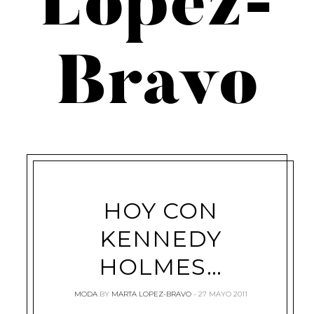
López-
Bravo
HOY CON
KENNEDY
HOLMES…
MODA
BY
MARTA LOPEZ-BRAVO
27 MAYO 2011