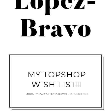
López-
Bravo
MY TOPSHOP
WISH LIST!!!
MODA
BY
MARTA LOPEZ-BRAVO
12 ENERO 2012