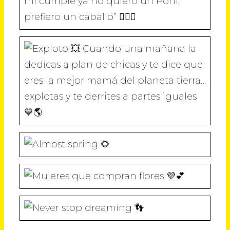
E
V
V
V
V
“Mami he decidido que por mi cumple
N
E
E
E
E
T
N
N
N
N
A
T
T
T
T
N
A
A
A
A
A
N
N
N
N
N
A
A
A
A
Cuando una mañana la dedicas a plan
U
N
N
N
N
E
U
U
U
U
V
E
E
E
E
A
V
V
V
V
)
A
A
A
A
)
)
)
)