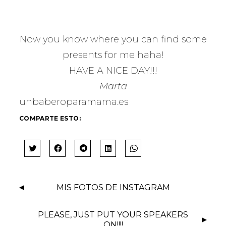
Now you know where you can find some
presents for me haha!
HAVE A NICE DAY!!!
Marta
unbaberoparamama.es
COMPARTE ESTO:
H
H
H
H
H
A
A
A
A
A
Z
Z
Z
Z
Z
C
C
C
C
C
L
L
L
L
L
MIS FOTOS DE INSTAGRAM
I
I
I
I
I
C
C
C
C
C
P
P
P
P
P
A
A
A
A
A
PLEASE, JUST PUT YOUR SPEAKERS
R
R
R
R
R
ON!!!!