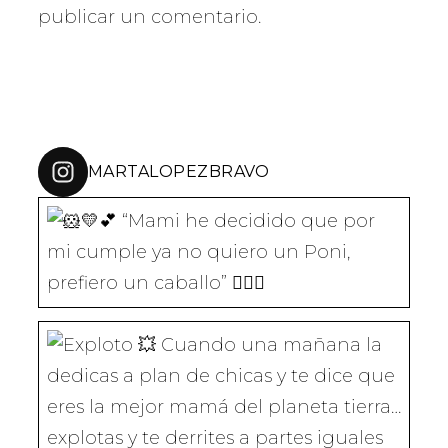
W
A
E
I
H
publicar un comentario.
I
C
L
N
A
T
E
E
K
T
T
B
G
E
S
E
O
R
D
A
R
O
A
I
P
(
K
M
N
P
S
(
(
(
(
E
S
S
S
S
A
E
E
E
E
B
A
A
A
A
R
B
B
B
B
MARTALOPEZBRAVO
E
R
R
R
R
E
E
E
E
E
N
E
E
E
E
U
N
N
N
N
N
U
U
U
U
A
N
N
N
N
“Mami he decidido que por mi cumple
V
A
A
A
A
E
V
V
V
V
N
E
E
E
E
T
N
N
N
N
A
T
T
T
T
N
A
A
A
A
A
N
N
N
N
Cuando una mañana la dedicas a plan
N
A
A
A
A
U
N
N
N
N
E
U
U
U
U
V
E
E
E
E
A
V
V
V
V
)
A
A
A
A
)
)
)
)