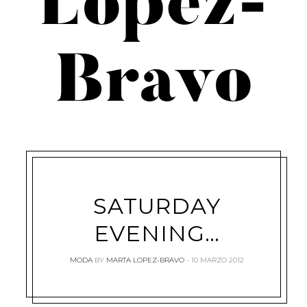
López-
Bravo
SATURDAY
EVENING…
MODA
BY
MARTA LOPEZ-BRAVO
10 MARZO 2012