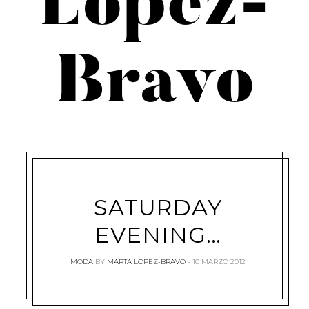
López-
Bravo
SATURDAY
EVENING…
MODA
BY
MARTA LOPEZ-BRAVO
10 MARZO 2012