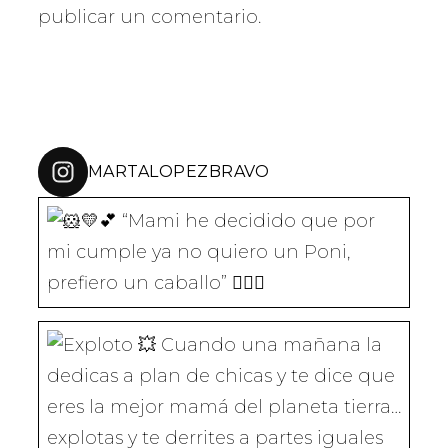
W
A
E
I
H
publicar un comentario.
I
C
L
N
A
T
E
E
K
T
T
B
G
E
S
E
O
R
D
A
R
O
A
I
P
(
K
M
N
P
S
(
(
(
(
E
S
S
S
S
A
E
E
E
E
B
A
A
A
A
R
B
B
B
B
MARTALOPEZBRAVO
E
R
R
R
R
E
E
E
E
E
N
E
E
E
E
U
N
N
N
N
N
U
U
U
U
A
N
N
N
N
“Mami he decidido que por mi cumple
V
A
A
A
A
E
V
V
V
V
N
E
E
E
E
T
N
N
N
N
A
T
T
T
T
N
A
A
A
A
A
N
N
N
N
Cuando una mañana la dedicas a plan
N
A
A
A
A
U
N
N
N
N
E
U
U
U
U
V
E
E
E
E
A
V
V
V
V
)
A
A
A
A
)
)
)
)