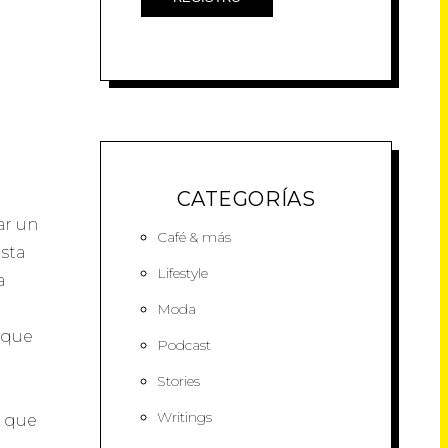
CATEGORÍAS
ar un
Café & más
asta
Lifestyle
a
Moda
rque
Podcast
Stories
Writings
o que