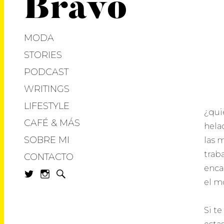
Bravo
MODA
STORIES
PODCAST
WRITINGS
LIFESTYLE
¿qui
CAFÉ & MÁS
hela
SOBRE MI
las m
traba
CONTACTO
enca
el m
Si t