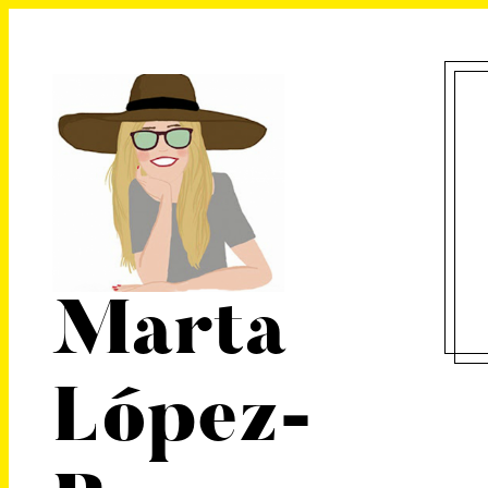
Marta
López-