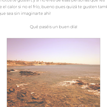
 fotos te gusten, y si no eres de esas personas que les
e el calor si no el frío, bueno pues quizá te gusten ta
ue sea sin imaginarte ahi!
Qué paséis un buen día!