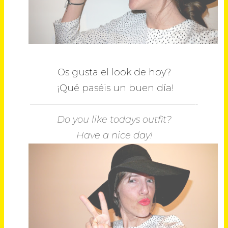
Os gusta el look de hoy?
¡Qué paséis un buen día!
——————————————————-
Do you like todays outfit?
Have a nice day!