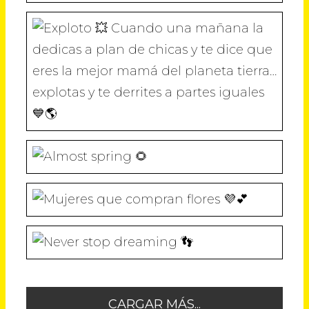
N
A
A
A
A
U
N
N
N
N
E
U
U
U
U
Cuando una mañana la dedicas a plan
V
E
E
E
E
A
V
V
V
V
)
A
A
A
A
)
)
)
)
CARGAR MÁS...