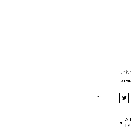
unb
COMP
H
A
Z
C
L
A
I
D
C