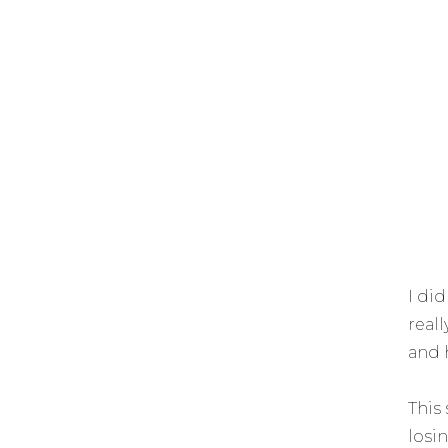
I di
reall
and 
This
losin