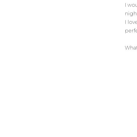
I wo
nigh
I lo
perfe
What