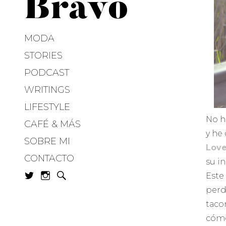
Bravo
MODA
STORIES
PODCAST
WRITINGS
LIFESTYLE
No h
CAFÉ & MÁS
y he
SOBRE MI
Love
CONTACTO
su i
Este
perd
taco
cómo