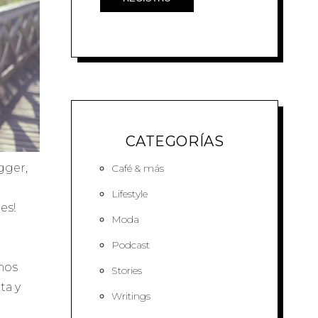
CATEGORÍAS
gger,
Café & más
Lifestyle
es!
Moda
Podcast
unos
Stories
ta y
Writings