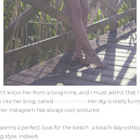
dn’t know her from a long time, and I must admit that I
y like her blog, called
Lovely Pepa
. Her dg is really funn
her instagram has always cool pictures!
 seems a perfect look for the beach , a beach day witho
g style, indeed.