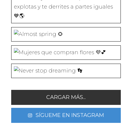
)
A
A
A
A
)
)
)
)
CARGAR MÁS...
SÍGUEME EN INSTAGRAM