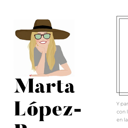
Marta
López-
Y pa
con 
en la