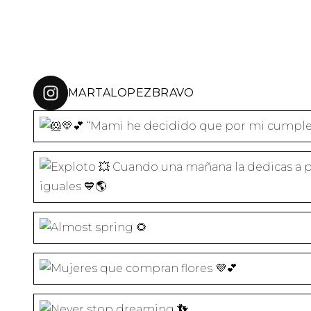
W
I
T
T
E
R
(
S
E
A
MARTALOPEZBRAVO
B
R
E
E
N
“Mami he decidido que por mi cumple
U
N
Cuando una mañana la dedicas a plan
A
V
E
N
T
A
N
A
N
U
E
V
A
)