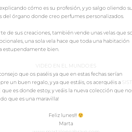
 explicando cómo es su profesión, y yo salgo oliendo s
s del órgano donde creo perfumes personalizados.
rte de sus creaciones, también vende unas velas que s
pcionales, una sola vela hace que toda una habitación
a estupendamente bien.
VIDEO EN EL MUNDO:ES
consejo que os paséis ya que en estas fechas serían
pre un buen regalo, y ya que estáis, os acerquéis a
SIS
E
que es donde estoy, y veáis la nueva colección que no
ado que es una maravilla!
Feliz lunes!!!
Marta
www.martalopezbravo.com