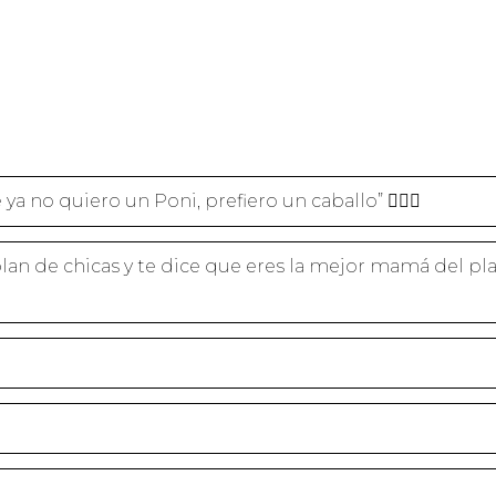
A
E
I
H
C
L
N
A
E
E
K
T
B
G
E
S
O
R
D
A
O
A
I
P
K
M
N
P
(
(
(
(
S
S
S
S
E
E
E
E
A
A
A
A
B
B
B
B
R
R
R
R
E
E
E
E
E
E
E
E
N
N
N
N
U
U
U
U
N
N
N
N
A
A
A
A
V
V
V
V
E
E
E
E
N
N
N
N
T
T
T
T
A
A
A
A
N
N
N
N
A
A
A
A
N
N
N
N
U
U
U
U
E
E
E
E
V
V
V
V
A
A
A
A
)
)
)
)