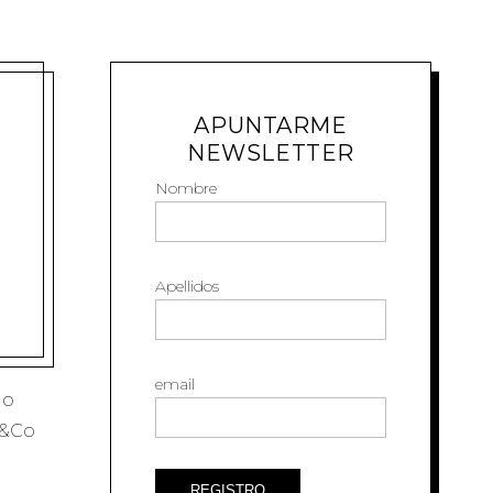
APUNTARME
NEWSLETTER
Nombre
Apellidos
email
go
a&Co