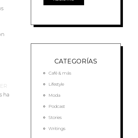
us
on
CATEGORÍAS
Café & más
Lifestyle
TER
s ha
Moda
Podcast
Stories
Writings