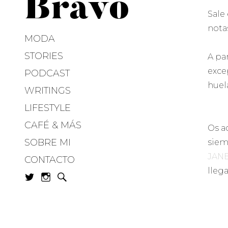
Bravo
Sale
nota
MODA
STORIES
A pa
exce
PODCAST
huel
WRITINGS
LIFESTYLE
CAFÉ & MÁS
Os a
SOBRE MI
siem
JAN
CONTACTO
lleg