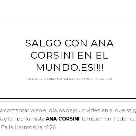
SALGO CON ANA
CORSINI EN EL
MUNDO.ES!!!!
MODA
BY
MARTA LOPEZ-BRAVO
28 NOVIEMBRE 2011
ra comenzar bien el día, os dejo un vídeo en el que sal
la gran perfumista
ANA CORSINI
, también en Federic
 Calle Hermosilla nº 26.