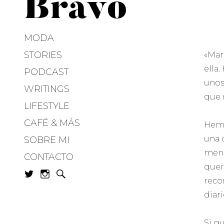
Bravo
MODA
STORIES
«Mar
ella
PODCAST
unos
WRITINGS
que 
LIFESTYLE
CAFÉ & MÁS
Hemo
una 
SOBRE MI
mens
CONTACTO
quer
reco
diari
Si q