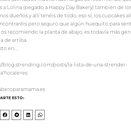
is a Lolina (pegado a Happy Day Bakery) también de lo
os dueños y allí tenéis de todo, eso sí, los cupcakes al
encontraréis pero seguro que algún huequito para sen
Yo os recomiendo la planta de abajo, es todavía más gen
a de arriba.
sto en….
://blog.strending.com/posts/la-lista-de-una-strender-
a?locale=es
aberoparamama.es
ARTE ESTO:
H
H
H
H
A
A
A
A
Z
Z
Z
Z