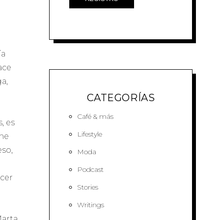
ía
ace
a,
CATEGORÍAS
Café & más
, es
Lifestyle
ene
eso,
Moda
Podcast
acer
Stories
Writings
Marta