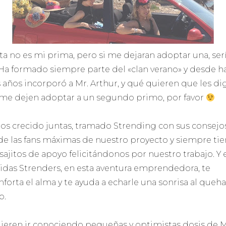
ta no es mi prima, pero si me dejaran adoptar una, ser
. Ha formado siempre parte del «clan verano» y desde h
 años incorporó a Mr. Arthur, y qué quieren que les dig
me dejen adoptar a un segundo primo, por favor
s crecido juntas, tramado Strending con sus consejos
de las fans máximas de nuestro proyecto y siempre ti
ajitos de apoyo felicitándonos por nuestro trabajo. Y 
idas Strenders, en esta aventura emprendedora, te
nforta el alma y te ayuda a echarle una sonrisa al queh
o.
uieren ir conociendo pequeñas y optimistas dosis de 