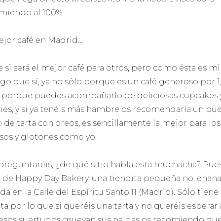
miendo al 100%.
ejor café en Madrid…
 si será el mejor café para otros, pero como ésta es mi 
igo que sí, ya no sólo porque es un café generoso por 1
o porque puedes acompañarlo de deliciosas cupcakes 
ies, y si ya tenéis más hambre os recomendaría un bu
o de tarta con oreos, es sencillamente la mejor para los
sos y glotones como yo.
 preguntaréis, ¿de qué sitio habla esta muchacha? Pue
, de Happy Day Bakery, una tiendita pequeña no, enana
da en la Calle del Espíritu Santo,11 (Madrid). Sólo tiene
ta por lo que si queréis una tarta y no queréis esperar 
esos suertudos muevan sus nalgas os recomiendo qu