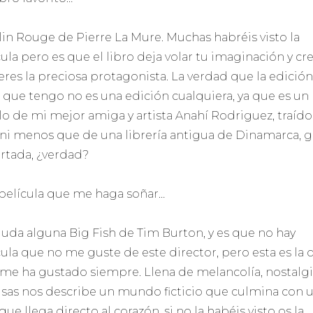
in Rouge de Pierre La Mure. Muchas habréis visto la
cula pero es que el libro deja volar tu imaginación y cr
eres la preciosa protagonista. La verdad que la edición
o que tengo no es una edición cualquiera, ya que es un
lo de mi mejor amiga y artista Anahí Rodriguez, traído
ni menos que de una librería antigua de Dinamarca, g
ortada, ¿verdad?
película que me haga soñar…
duda alguna Big Fish de Tim Burton, y es que no hay
cula que no me guste de este director, pero esta es la 
me ha gustado siempre. Llena de melancolía, nostalgi
isas nos describe un mundo ficticio que culmina con 
 que llega directo al corazón, si no la habéis visto os la