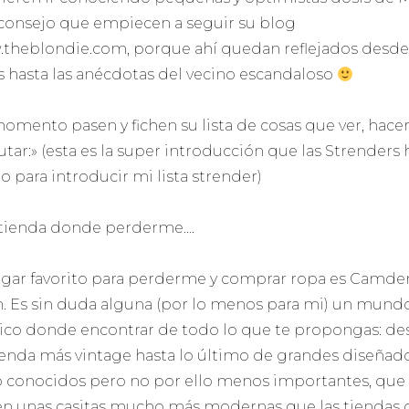
aconsejo que empiecen a seguir su blog
theblondie.com, porque ahí quedan reflejados desde
es hasta las anécdotas del vecino escandaloso
omento pasen y fichen su lista de cosas que ver, hacer
rutar:» (esta es la super introducción que las Strenders
o para introducir mi lista strender)
tienda donde perderme….
ugar favorito para perderme y comprar ropa es Camde
. Es sin duda alguna (por lo menos para mi) un mund
co donde encontrar de todo lo que te propongas: de
renda más vintage hasta lo último de grandes diseñad
 conocidos pero no por ello menos importantes, que
en unas casitas mucho más modernas que las tiendas