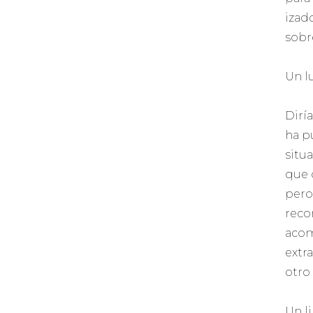
izad
sobr
Un l
Dirí
ha p
situa
que 
pero
reco
acom
extra
otro 
Un li