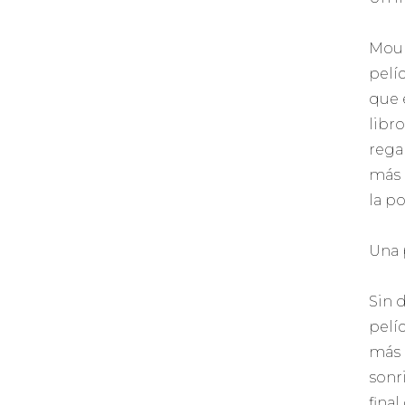
Moul
pelí
que 
libr
rega
más 
la p
Una 
Sin 
pelí
más 
sonr
final