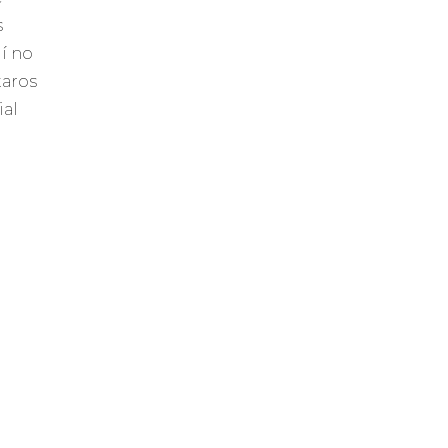
s
lí no
taros
ial