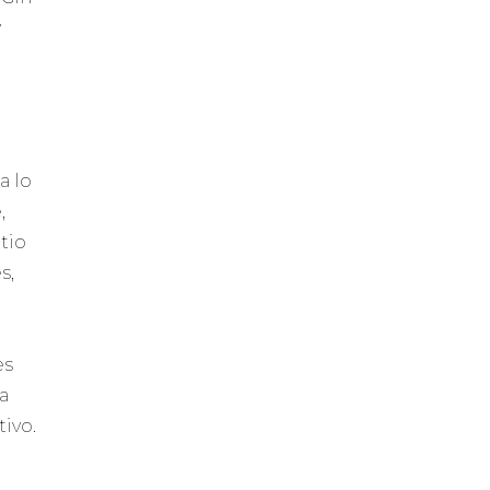
y
a lo
,
itio
s,
es
da
tivo.