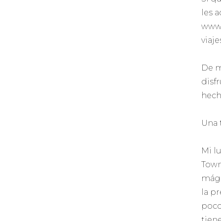
les 
www.
viaj
De m
disf
hech
Una 
Mi l
Town
mági
la p
poco
tien