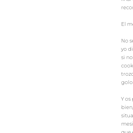
reco
El m
No se
yo d
si n
cook
troz
golo
Y os
bien
situa
mesi
que 