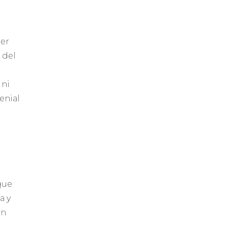
eer
 del
 ni
enial
que
a y
un