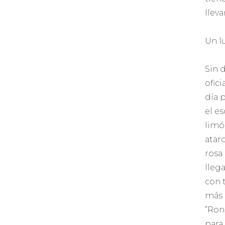
lleva
Un l
Sin 
ofic
día 
el e
limó
atar
rosa
lleg
con 
más 
“Ron
para