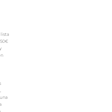
lista
,50€
y
en
s
,
 una
a
e