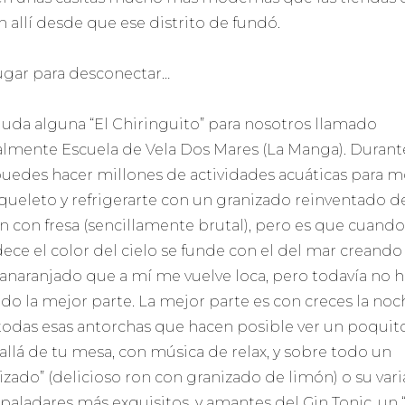
n allí desde que ese distrito de fundó.
ugar para desconectar…
duda alguna “El Chiringuito” para nosotros llamado
ialmente Escuela de Vela Dos Mares (La Manga). Durant
puedes hacer millones de actividades acuáticas para m
squeleto y refrigerarte con un granizado reinventado d
n con fresa (sencillamente brutal), pero es que cuando
dece el color del cielo se funde con el del mar creando
 anaranjado que a mí me vuelve loca, pero todavía no h
ado la mejor parte. La mejor parte es con creces la noc
todas esas antorchas que hacen posible ver un poquit
allá de tu mesa, con música de relax, y sobre todo un
izado” (delicioso ron con granizado de limón) o su var
 paladares más exquisitos, y amantes del Gin Tonic, un 