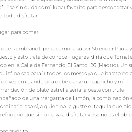
o” . Ese sin duda es mi lugar favorito para desconectar 
e todo disfrutar.
ugar para comer…
a que Rembrandt, pero como la súper Strender Paula y
uesto y esto trata de conocer lugares, diría que Tomate
do en la Calle de Fernando ‘El Santo’, 26 (Madrid). Un s
quizá no sea para ir todos los meses ya que barato no e
 de vez en cuando una debe darse un capricho y mi
mendación de plato estrella sería la pasta con trufa
pañado de una Margarita de Limón, la combinación 
ordinaria, eso sí, a quien no le guste el tequila que pi
refrigerio que si no no va a disfrutar y ése no es el obje
bro favorito…