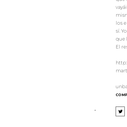
vayá
mism
los 
sí. 
que l
El re
http
mart
unb
COMP
H
A
Z