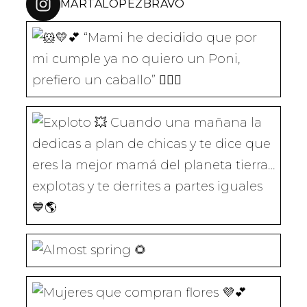
MARTALOPEZBRAVO
E
R
R
R
R
E
E
E
E
E
N
E
E
E
E
U
N
N
N
N
N
U
U
U
U
A
N
N
N
N
“Mami he decidido que por mi cumple
V
A
A
A
A
E
V
V
V
V
N
E
E
E
E
T
N
N
N
N
A
T
T
T
T
N
A
A
A
A
A
N
N
N
N
Cuando una mañana la dedicas a plan
N
A
A
A
A
U
N
N
N
N
E
U
U
U
U
V
E
E
E
E
A
V
V
V
V
)
A
A
A
A
)
)
)
)