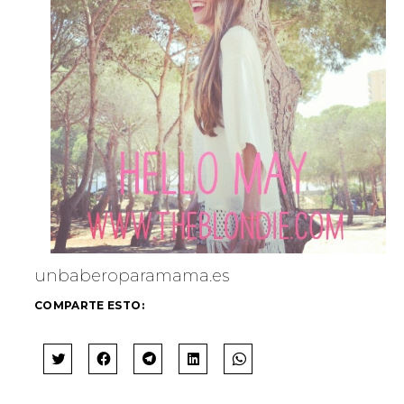
unbaberoparamama.es
COMPARTE ESTO:
H
H
H
H
H
A
A
A
A
A
Z
Z
Z
Z
Z