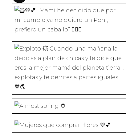
E
E
E
E
E
N
E
E
E
E
U
N
N
N
N
N
U
U
U
U
A
N
N
N
N
“Mami he decidido que por mi cumple
V
A
A
A
A
E
V
V
V
V
N
E
E
E
E
T
N
N
N
N
A
T
T
T
T
N
A
A
A
A
A
N
N
N
N
Cuando una mañana la dedicas a plan
N
A
A
A
A
U
N
N
N
N
E
U
U
U
U
V
E
E
E
E
A
V
V
V
V
)
A
A
A
A
)
)
)
)