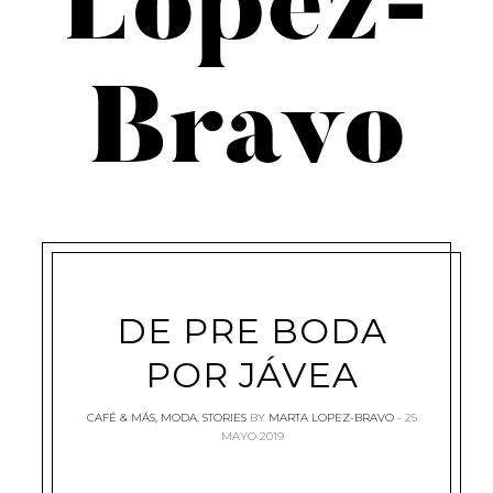
López-
Bravo
DE PRE BODA
POR JÁVEA
CAFÉ & MÁS
,
MODA
,
STORIES
BY
MARTA LOPEZ-BRAVO
25
MAYO 2019