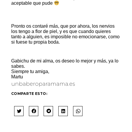
aceptable que pude
Pronto os contaré más, que por ahora, los nervios
los tengo a flor de piel, y es que cuando quieres
tanto a alguien, es imposible no emocionarse, como
si fuese tu propia boda.
Gabichu de mi alma, os deseo lo mejor y más, ya lo
sabes.
Siempre tu amiga,
Martu
unbaberoparamama.es
COMPARTE ESTO:
H
H
H
H
H
A
A
A
A
A
Z
Z
Z
Z
Z
C
C
C
C
C